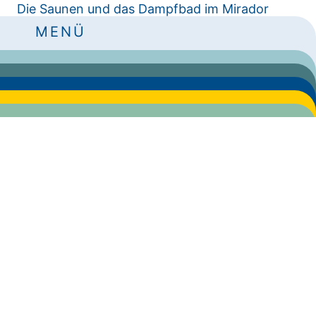
Die Saunen und das Dampfbad im Mirador
bieten Raum für Wärme, Ruhe und Erholung.
MENÜ
Unterschiedliche Temperaturen, sanfte Düfte
und ruhige Räume schaffen eine Atmosphäre,
in der Entspannung, Regeneration und Zeit für
sich selbst im Mittelpunkt stehen. Ergänzt wird
die Loftsauna durch zwei Ruheräume und
einen Eisbrunnen für Abkühlung nach dem
Saunagang.
Panoramasauna 90 °C
Softsauna 70 °C
Weinbergsauna 80 °C
Dampfbad Wachau
Ruheraum
Lounge